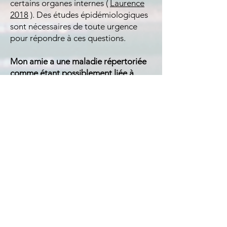
certains organes internes (
Laurence
2018
). Des études épidémiologiques
sont nécessaires de toute urgence
pour répondre à ces questions.
Mon amie a une maladie répertoriée
comme étant possiblement liée à
Malassezia
, comment pouvez-vous
l'aider ?
La Fondation Malassezia n'intervient
pas directement auprès des patients :
nous finançons la recherche
fondamentale et clinique, afin d'aider
indirectement votre amie et des
millions de patients comme elle. Si
vous pensez que nous devrions
mettre en place un ou plusieurs
projets de recherche pour faire
avancer les connaissances
fondamentales ou cliniques liées à la