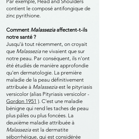
Par exemple, Head and Shoulders
contient le composé antifongique de
zinc pyrithione.
Comment
Malassezia
affectent-t-ils
notre santé ?
Jusqu'à tout récemment, on croyait
que
Malassezia
ne vivaient que sur
notre peau. Par conséquent, ils n'ont
été étudiés de manière approfondie
qu'en dermatologie. La première
maladie de la peau définitivement
attribuée à
Malassezia
est le pityriasis
versicolor (alias Pityriasis versicolor -
Gordon 1951
). C'est une maladie
bénigne qui rend les taches de peau
plus pâles ou plus foncées. La
deuxième maladie attribuée à
Malassezia
est la dermatite
séborrhéique, qui est considérée